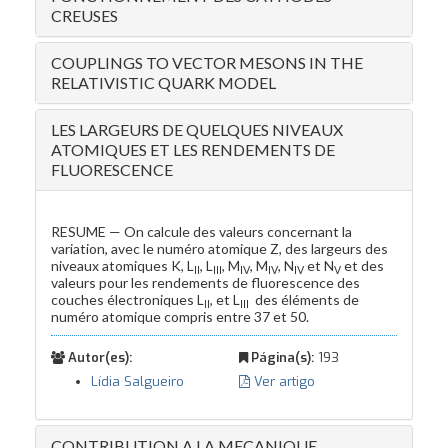
CREUSES
COUPLINGS TO VECTOR MESONS IN THE
RELATIVISTIC QUARK MODEL
LES LARGEURS DE QUELQUES NIVEAUX
ATOMIQUES ET LES RENDEMENTS DE
FLUORESCENCE
RESUME — On calcule des valeurs concernant la
variation, avec le numéro atomique Z, des largeurs des
niveaux atomiques K, L
, L
, M
, M
, N
et N
et des
III
IV
V
IV
II
I
V
valeurs pour les rendements de fluorescence des
couches électroniques L
, et L
des éléments de
III
II
numéro atomique compris entre 37 et 50.
Autor(es):
Página(s):
193
Lídia Salgueiro
Ver artigo
CONTRIBUTION A LA MECANIQUE