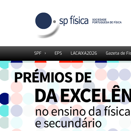
SPF
EPS
LACAIXA2026
Gazeta de Fí