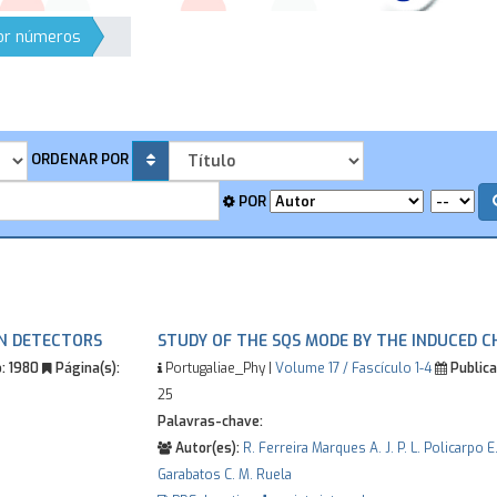
por números
ORDENAR POR
POR
ON DETECTORS
STUDY OF THE SQS MODE BY THE INDUCED 
:
1980
Página(s):
Portugaliae_Phy |
Volume 17 / Fascículo 1-4
Publica
25
Palavras-chave:
Autor(es):
R. Ferreira Marques
A. J. P. L. Policarpo
E
Garabatos
C. M. Ruela