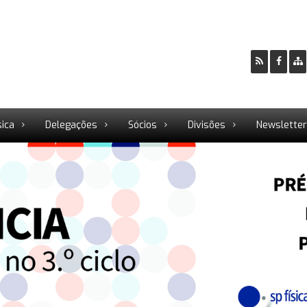
sica
Delegações
Sócios
Divisões
Newslette