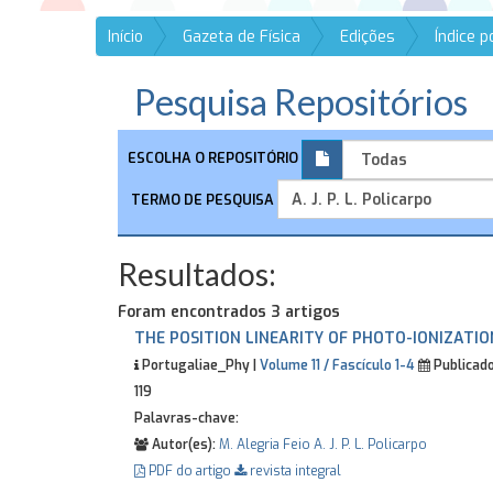
Início
Gazeta de Física
Edições
Índice 
Pesquisa Repositórios
ESCOLHA O REPOSITÓRIO
TERMO DE PESQUISA
Resultados:
Foram encontrados 3 artigos
THE POSITION LINEARITY OF PHOTO-IONIZATI
Portugaliae_Phy |
Volume 11 / Fascículo 1-4
Publicado
119
Palavras-chave:
Autor(es):
M. Alegria Feio
A. J. P. L. Policarpo
PDF do artigo
revista integral