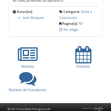
as mais próximas do epicentro.
Autor(es):
Categoria:
Onda e
José Marques
Corpúsculo
Página(s):
57
Ver artigo
Notícias
Eventos
Núcleos de Estudantes
© 2019 Sociedade Portuguesa de