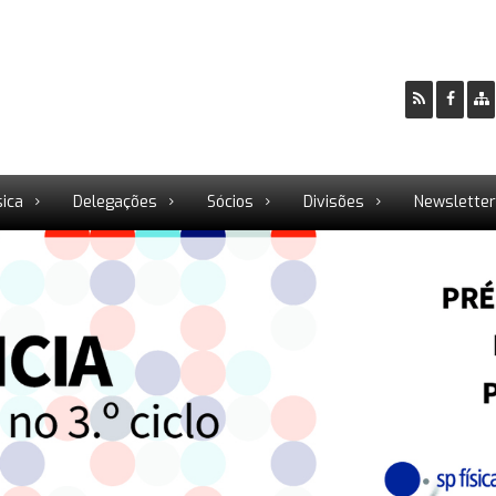
sica
Delegações
Sócios
Divisões
Newslette