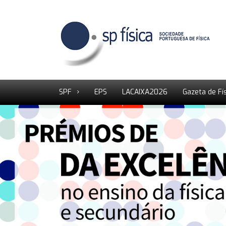
SPF
EPS
LACAIXA2026
Gazeta de Fí