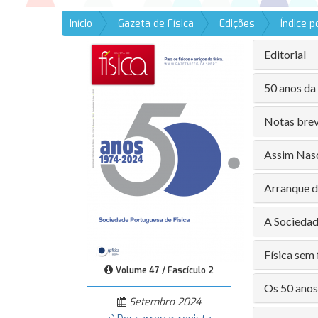
Início
Gazeta de Física
Edições
Índice 
Editorial
50 anos da
Notas brev
Assim Nas
Arranque d
A Sociedad
Física sem 
Volume 47 / Fascículo 2
Os 50 anos
Setembro 2024