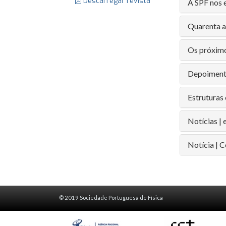
Descarregar revista
A SPF nos 
Quarenta a
Os próximo
Depoimento
Estruturas 
Notícias |
Notícia | 
© 2019 Sociedade Portuguesa de Física