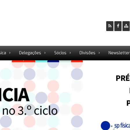
sica
Delegações
Sócios
Divisões
Newslette