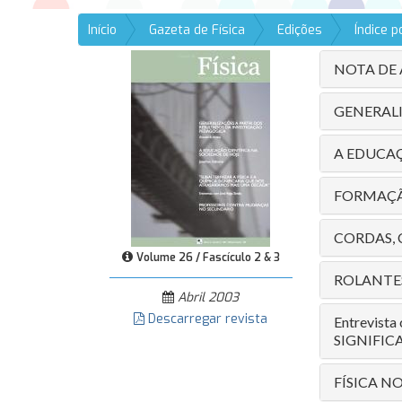
Início
Gazeta de Física
Edições
Índice 
NOTA DE
GENERALI
A EDUCAÇ
FORMAÇÃO
CORDAS,
Volume 26 / Fascículo 2 & 3
ROLANTE
Abril 2003
Descarregar revista
Entrevist
SIGNIFIC
FÍSICA 