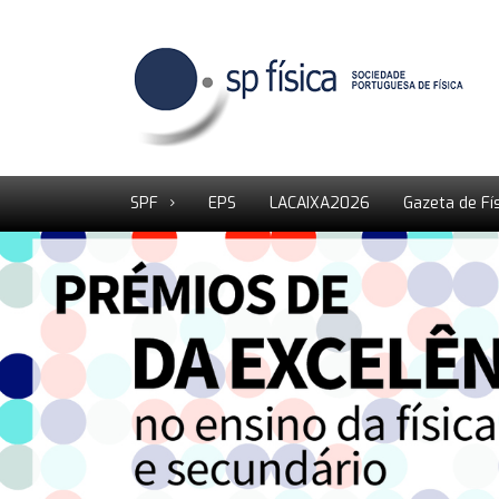
SPF
EPS
LACAIXA2026
Gazeta de Fí