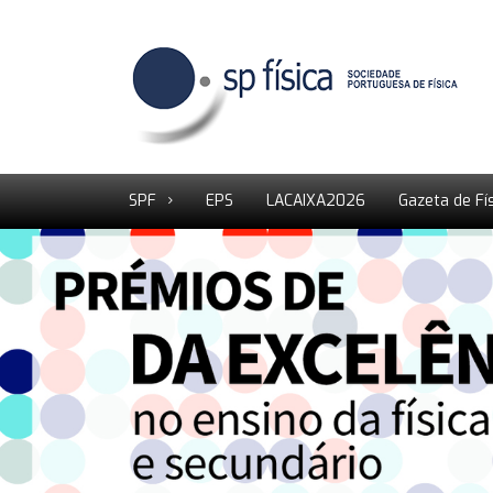
SPF
EPS
LACAIXA2026
Gazeta de Fí