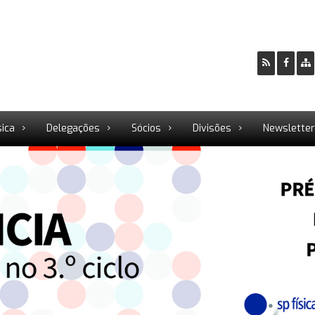
sica
Delegações
Sócios
Divisões
Newslette