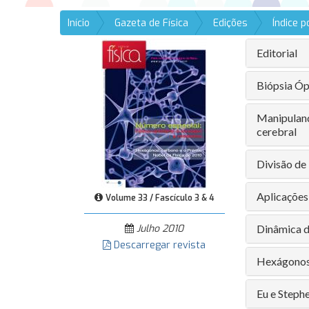
Início
Gazeta de Física
Edições
Índice 
Editorial
Biópsia Ó
Manipuland
cerebral
Divisão de
Aplicações
Volume 33 / Fascículo 3 & 4
Julho 2010
Dinâmica d
Descarregar revista
Hexágonos,
Eu e Steph