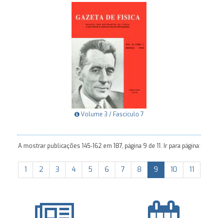
Volume 3 / Fascículo 7
A mostrar publicações 145-162 em 187, página 9 de 11. Ir para página:
1
2
3
4
5
6
7
8
9
10
11