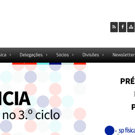
sica
Delegações
Sócios
Divisões
Newslette