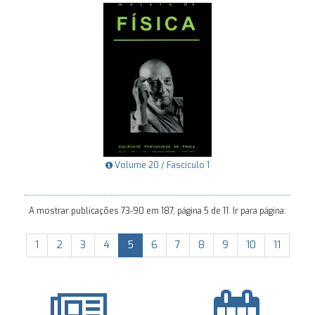
Volume 20 / Fascículo 1
A mostrar publicações 73-90 em 187, página 5 de 11. Ir para página:
1
2
3
4
5
6
7
8
9
10
11