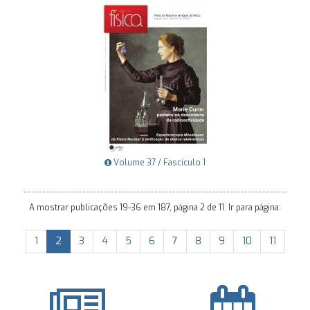
Volume 37 / Fascículo 1
A mostrar publicações 19-36 em 187, página 2 de 11. Ir para página:
1
2
3
4
5
6
7
8
9
10
11