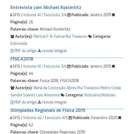
Entrevista com Michael Kosterlitz
GFIS |
Volume 41 / Fascículo 3/4
Publicado:
Janeiro 2019
Página(s):
26
Palavras-chave:
Michael Kosterlitz
Autor(es):
Patrícia F. N. Faísca
Rui Travasso
Categoria:
Entrevista
PDF do artigo
revista integral
FÍSICA2018
GFIS |
Volume 41 / Fascículo 3/4
Publicado:
Janeiro 2019
Página(s):
44
Palavras-chave:
Fisica 2018, FISICA2018
Autor(es):
Maria da Conceição Abreu
Rui Travasso
Pedro Costa
Sandra Soares
Luís Amoreira
Categoria:
Noticiário/Notícias
PDF do artigo
revista integral
Olimpíadas Regionais de Física 2019
GFIS |
Volume 42 / Fascículo 4/5
Publicado:
Fevereiro 2020
Página(s):
62
Palavras-chave:
Olimpíadas Regionais 2019