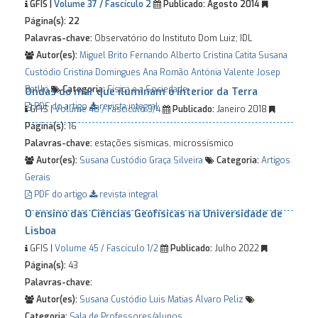
GFIS |
Volume 37 / Fascículo 2
Publicado:
Agosto 2014
Página(s):
22
Palavras-chave:
Observatório do Instituto Dom Luiz; IDL
Autor(es):
Miguel Brito
Fernando Alberto
Cristina Catita
Susana
Custódio
Cristina Domingues
Ana Romão
Antónia Valente
Josep
Batlló
Categoria:
Física e a Sociedade
Ondas do mar que iluminam o interior da Terra
PDF do artigo
revista integral
GFIS |
Volume 40 / Fascículo 3/4
Publicado:
Janeiro 2018
Página(s):
16
Palavras-chave:
estações sísmicas, microssísmico
Autor(es):
Susana Custódio
Graça Silveira
Categoria:
Artigos
Gerais
PDF do artigo
revista integral
O ensino das Ciências Geofísicas na Universidade de
Lisboa
GFIS |
Volume 45 / Fascículo 1/2
Publicado:
Julho 2022
Página(s):
43
Palavras-chave:
Autor(es):
Susana Custódio
Luis Matias
Álvaro Peliz
Categoria:
Sala de Professores/alunos