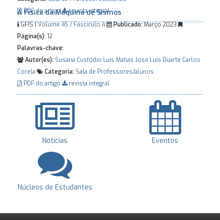
PDF do artigo
revista integral
A Física da Máquina de Sismos
GFIS |
Volume 45 / Fascículo 4
Publicado:
Março 2023
Página(s):
12
Palavras-chave:
Autor(es):
Susana Custódio
Luis Matias
José Luís Duarte
Carlos
Corela
Categoria:
Sala de Professores/alunos
PDF do artigo
revista integral
Notícias
Eventos
Núcleos de Estudantes