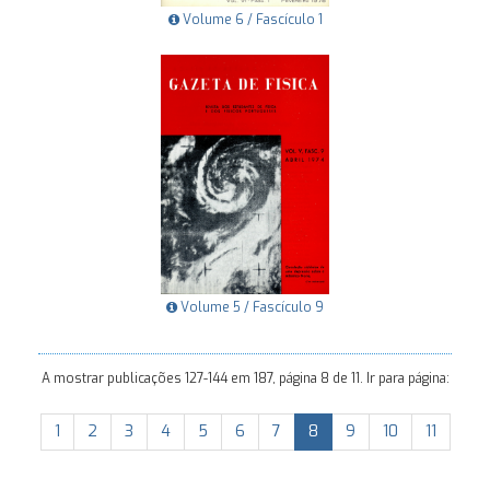
Volume 6 / Fascículo 1
Volume 5 / Fascículo 9
A mostrar publicações 127-144 em 187, página 8 de 11. Ir para página:
1
2
3
4
5
6
7
8
9
10
11