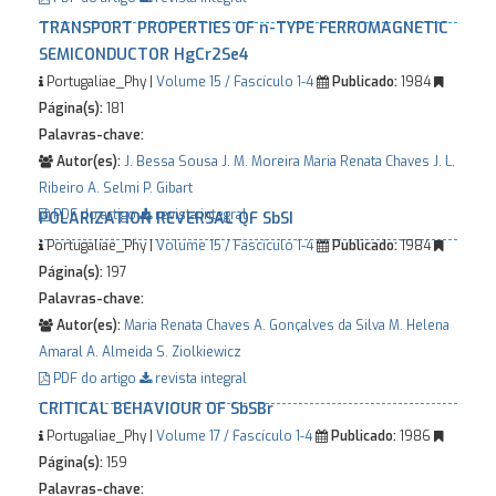
TRANSPORT PROPERTIES OF n-TYPE FERROMAGNETIC
SEMICONDUCTOR HgCr2Se4
Portugaliae_Phy |
Volume 15 / Fascículo 1-4
Publicado:
1984
Página(s):
181
Palavras-chave:
Autor(es):
J. Bessa Sousa
J. M. Moreira
Maria Renata Chaves
J. L.
Ribeiro
A. Selmi
P. Gibart
PDF do artigo
revista integral
POLARIZATION REVERSAL QF SbSI
Portugaliae_Phy |
Volume 15 / Fascículo 1-4
Publicado:
1984
Página(s):
197
Palavras-chave:
Autor(es):
Maria Renata Chaves
A. Gonçalves da Silva
M. Helena
Amaral
A. Almeida
S. Ziolkiewicz
PDF do artigo
revista integral
CRITICAL BEHAVIOUR OF SbSBr
Portugaliae_Phy |
Volume 17 / Fascículo 1-4
Publicado:
1986
Página(s):
159
Palavras-chave: