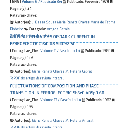
GFIS |
Volume 6 / Fascículo 3/4
Publicado:
Fevereiro 1979
Página(s):
34
Palavras-chave:
Autor(es):
J. Bessa Sousa
Maria Renata Chaves
Maria de Fátima
Pinheiro
Categoria:
Artigos Gerais
PDF do artigo
revista integral
CRITICAL BEHAVIOUR OF DARK CURRENT IN
FERROELECTRIC Bi0.08 Sb0.92 SI
Portugaliae_Phy |
Volume 11 / Fascículo 1-4
Publicado:
1980
Página(s):
159
Palavras-chave:
Autor(es):
Maria Renata Chaves
M. Helena Cabral
PDF do artigo
revista integral
FLUCTUATIONS OF COMPOSITION AND PHASE
TRANSITION IN FERROELECTRIC SbSe0.40Sp0.60 I
Portugaliae_Phy |
Volume 13 / Fascículo 1-4
Publicado:
1982
Página(s):
195
Palavras-chave:
Autor(es):
Maria Renata Chaves
M. Helena Amaral
PDF do artigo
revista integral