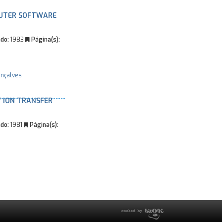
UTER SOFTWARE
do:
1983
Página(s):
onçalves
 ION TRANSFER
do:
1981
Página(s):