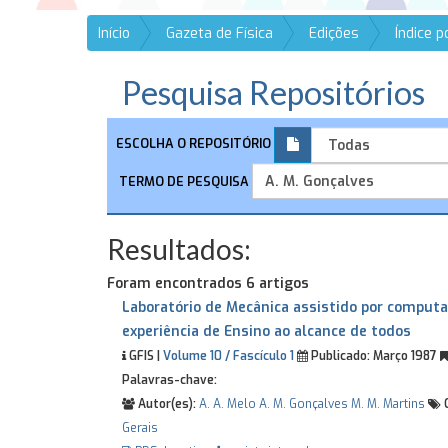
Início
Gazeta de Física
Edições
Índice 
Pesquisa Repositórios
ESCOLHA O REPOSITÓRIO
TERMO DE PESQUISA
Resultados:
Foram encontrados 6 artigos
Laboratório de Mecânica assistido por comput
experiência de Ensino ao alcance de todos
GFIS |
Volume 10 / Fascículo 1
Publicado:
Março 1987
Palavras-chave:
Autor(es):
A. A. Melo
A. M. Gonçalves
M. M. Martins
C
Gerais