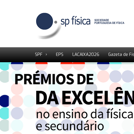
SPF
EPS
LACAIXA2026
Gazeta de Fí