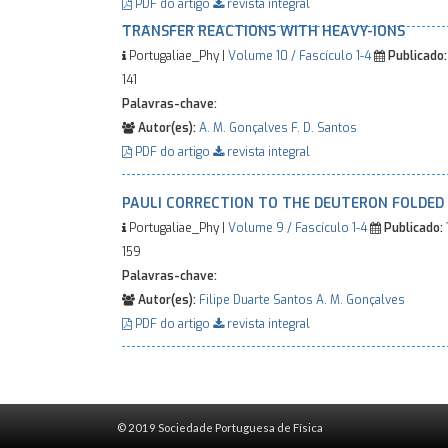
PDF do artigo
revista integral
TRANSFER REACTIONS WITH HEAVY-IONS
Portugaliae_Phy |
Volume 10 / Fascículo 1-4
Publicado:
141
Palavras-chave:
Autor(es):
A. M. Gonçalves
F. D. Santos
PDF do artigo
revista integral
PAULI CORRECTION TO THE DEUTERON FOLDED
Portugaliae_Phy |
Volume 9 / Fascículo 1-4
Publicado:
159
Palavras-chave:
Autor(es):
Filipe Duarte Santos
A. M. Gonçalves
PDF do artigo
revista integral
© 2019 Sociedade Portuguesa de Física