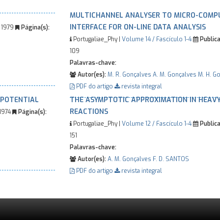
MULTICHANNEL ANALYSER TO MICRO-COMP
INTERFACE FOR ON-LINE DATA ANALYSIS
1979
Página(s):
Portugaliae_Phy |
Volume 14 / Fascículo 1-4
Publica
109
Palavras-chave:
Autor(es):
M. R. Gonçalves
A. M. Gonçalves
M. H. G
PDF do artigo
revista integral
 POTENTIAL
THE ASYMPTOTIC APPROXIMATION IN HEAVY
REACTIONS
1974
Página(s):
Portugaliae_Phy |
Volume 12 / Fascículo 1-4
Publica
151
Palavras-chave:
Autor(es):
A. M. Gonçalves
F. D. SANTOS
PDF do artigo
revista integral