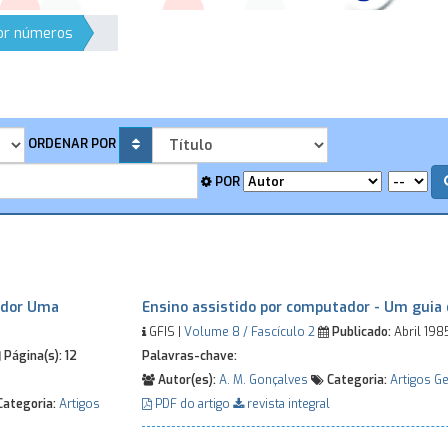
por números
ORDENAR POR
POR
ador Uma
Ensino assistido por computador - Um guia 
GFIS |
Volume 8 / Fascículo 2
Publicado:
Abril 198
Página(s):
12
Palavras-chave:
Autor(es):
A. M. Gonçalves
Categoria:
Artigos Ge
ategoria:
Artigos
PDF do artigo
revista integral