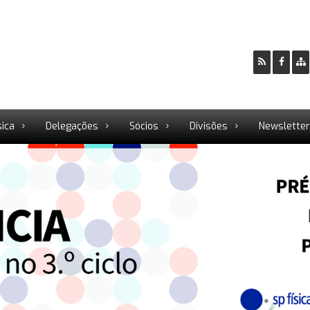
sica
Delegações
Sócios
Divisões
Newslette