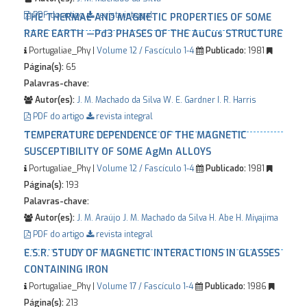
PDF do artigo
revista integral
THE THERMAL AND MAGNETIC PROPERTIES OF SOME
RARE EARTH —Pd3 PHASES OF THE AuCus STRUCTURE
Portugaliae_Phy |
Volume 12 / Fascículo 1-4
Publicado:
1981
Página(s):
65
Palavras-chave:
Autor(es):
J. M. Machado da Silva
W. E. Gardner
I. R. Harris
PDF do artigo
revista integral
TEMPERATURE DEPENDENCE OF THE MAGNETIC
SUSCEPTIBILITY OF SOME AgMn ALLOYS
Portugaliae_Phy |
Volume 12 / Fascículo 1-4
Publicado:
1981
Página(s):
193
Palavras-chave:
Autor(es):
J. M. Araújo
J. M. Machado da Silva
H. Abe
H. Miyajima
PDF do artigo
revista integral
E.S.R. STUDY OF MAGNETIC INTERACTIONS IN GLASSES
CONTAINING IRON
Portugaliae_Phy |
Volume 17 / Fascículo 1-4
Publicado:
1986
Página(s):
213