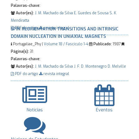
Palavras-chave:
Autor(es):
J. M. Machado da Silva
E. Guedes de Sousa
S. K.
Mendiratta
PDF do artigo
revista integral
SPIN REORIENTATION TRANSITIONS AND INTRINSIC
DOMAIN NUCLEATION IN UNIAXIAL MAGNETS
Portugaliae_Phy |
Volume 18 / Fascículo 1-4
Publicado:
1987
Página(s):
31
Palavras-chave:
Autor(es):
J. M. Machado da Silva
J. F. D. Montenegro
D. Melville
PDF do artigo
revista integral
Notícias
Eventos